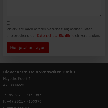
Ich erkläre mich mit der Verarbeitung meiner Daten
entsprechend der
Datenschutz-Richtlinie
einverstanden.
Hier jetzt anfragen
Clever vermitteln&verwalten GmbH
Hagsche Poort 6
47533 Kleve
T: +49 2821 - 7153082
F: +49 2821 - 7153396