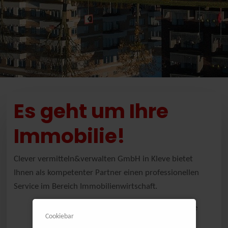
Es geht um Ihre
Immobilie!
Clever vermitteln&verwalten GmbH in Kleve bietet
Ihnen als kompetenter Partner einen professionellen
Service im Bereich Immobilienwirtschaft.
Immobilienmakler
Als
erstellen wir eine
Cookiebar
Marktwertermittlung
realistische
und